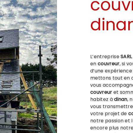
couv
dina
L’entreprise
SARL
en
couvreur
, si 
d’une expérience 
mettons tout en o
vous accompagnon
couvreur
et somme
habitez à
dinan
, 
vous transmettre
votre projet de
c
notre passion et 
encore plus notre