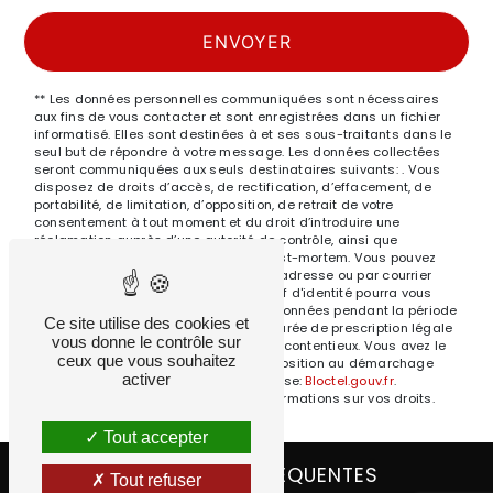
ENVOYER
** Les données personnelles communiquées sont nécessaires
aux fins de vous contacter et sont enregistrées dans un fichier
informatisé. Elles sont destinées à et ses sous-traitants dans le
seul but de répondre à votre message. Les données collectées
seront communiquées aux seuls destinataires suivants: . Vous
disposez de droits d’accès, de rectification, d’effacement, de
portabilité, de limitation, d’opposition, de retrait de votre
consentement à tout moment et du droit d’introduire une
réclamation auprès d’une autorité de contrôle, ainsi que
d’organiser le sort de vos données post-mortem. Vous pouvez
exercer ces droits par voie postale à l'adresse ou par courrier
électronique à l'adresse . Un justificatif d'identité pourra vous
être demandé. Nous conservons vos données pendant la période
Ce site utilise des cookies et
de prise de contact puis pendant la durée de prescription légale
vous donne le contrôle sur
aux fins probatoires et de gestion des contentieux. Vous avez le
ceux que vous souhaitez
droit de vous inscrire sur la liste d'opposition au démarchage
activer
téléphonique, disponible à cette adresse:
Bloctel.gouv.fr
.
Consultez le site cnil.fr pour plus d’informations sur vos droits.
Tout accepter
RECHERCHES FRÉQUENTES
Tout refuser